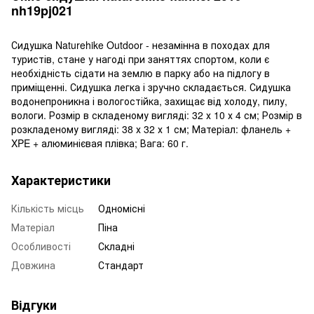
nh19pj021
Сидушка Naturehike Outdoor - незамінна в походах для
туристів, стане у нагоді при заняттях спортом, коли є
необхідність сідати на землю в парку або на підлогу в
приміщенні. Сидушка легка і зручно складається. Сидушка
водонепроникна і вологостійка, захищає від холоду, пилу,
вологи. Розмір в складеному вигляді: 32 х 10 х 4 см; Розмір в
розкладеному вигляді: 38 х 32 х 1 см; Матеріал: фланель +
XPE + алюминієвая плівка; Вага: 60 г.
Характеристики
Кількість місць
Одномісні
Матеріал
Піна
Особливості
Складні
Довжина
Стандарт
Відгуки