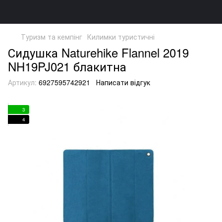
Туризм та кемпінг
Килимки туристичні
Сидушка Naturehike Flannel 2019
NH19PJ021 блакитна
Артикул:
6927595742921
Написати відгук
3
4