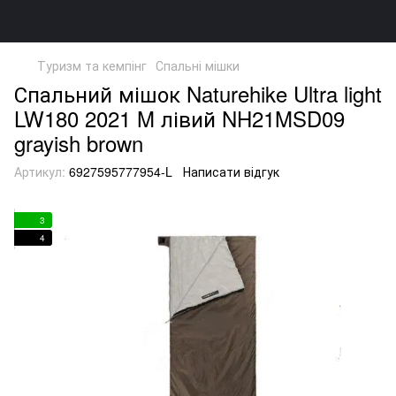
Туризм та кемпінг
Спальні мішки
Спальний мішок Naturehike Ultra light
LW180 2021 M лівий NH21MSD09
grayish brown
Артикул:
6927595777954-L
Написати відгук
3
4