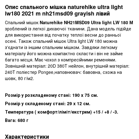
Опис спального мішка naturehike ultra light
lw180 2021 m nh21msd09 grayish лівий
Спальний мішок
Naturehike
NH
21MSD
09 Ultra
light
LW
180
М
зроблений із легкої дихаючої тканини. Дана модель підійде
для використання від початку теплої весни до ранньої
осені. Також спальний мішок Ultra light LW 180 можна
з'єднати із іншим спальним мішком. Завдяки легкому
матеріалу його можна компактно скласти і він не займе
багато місця. Має чохол з компресійними ременями.
Зовнішній матеріал: 20D 380T нейлон, внутрішній матеріал:
240T поліестер Pongee,наповнювач: бавовна, схожа на
шовк, 80 г/м2.
Розмір у розкладеному стані: 190 x
75 см.
Розмір у складеному стані: 29 x
12 см.
Температура ( комфорт/ліміт/екстрим) +15 / +8 / -3.
Вага: 680 г
Характеристики