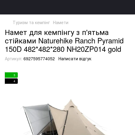
Туризм та кемпінг
Намети
Намет для кемпінгу з п'ятьма
стійками Naturehike Ranch Pyramid
150D 482*482*280 NH20ZP014 gold
Артикул:
6927595774052
Написати відгук
3
4