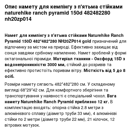
Опис намету для кемпінгу з п'ятьма стійками
naturehike ranch pyramid 150d 482482280
nh20zp014
Намет для кемпінгу з п'ятьма стійками Naturehike Ranch
Pyramid 150D 482*482*280 NH20ZP014 gold
призначений для
відпочинку за містом на природі. Ефективно захищає від
сонця завдяки срібному напиленню. Намет зробленй у формі
октагональної піраміди.
Матеріал тканини - Оксфорд 15D з
водонепроникністю 3000 мм,
стійкий до розривів та
ефективно протистоїть поривам вітру.
Місткість від 5 до 8
осіб.
Розміри намету сягають 482*482*280 см. У складеному
вигляді 68*29*42 см. Для комфортного зберігіння та
транспортування у наявності є спеціальний чохол.
Вага
намету Naturehike Ranch Pyramid приблизно 12 кг.
В
комплектацію входять: опорна стійка 2.8 метри з
алюмінієвого сплаву (діаметр труби 33 мм), 4 алюмінієві
стійки по 2 метри (діаметр труби 22 мм), 21 кілочок, 12
вітрових мотузок.