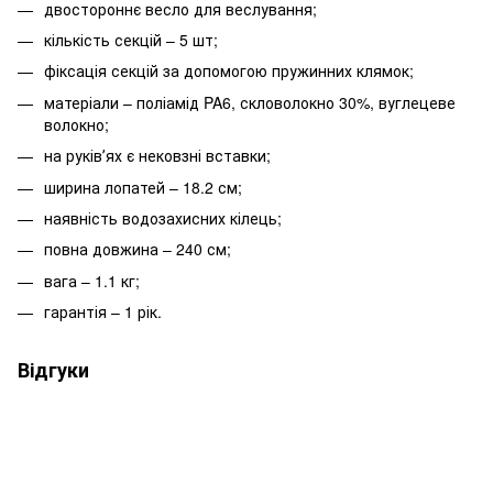
двостороннє весло для веслування;
кількість секцій – 5 шт;
фіксація секцій за допомогою пружинних клямок;
матеріали – поліамід PA6, скловолокно 30%, вуглецеве
волокно;
на руківʼях є нековзні вставки;
ширина лопатей – 18.2 см;
наявність водозахисних кілець;
повна довжина – 240 см;
вага – 1.1 кг;
гарантія – 1 рік.
Відгуки