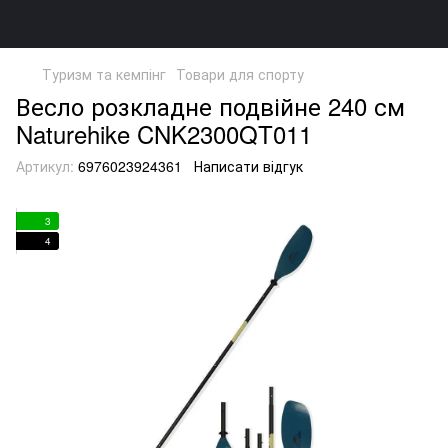
Туризм та кемпінг
Товари для спорту
Весло розкладне подвійне 240 см
Naturehike CNK2300QT011
Артикул:
6976023924361
Написати відгук
3
4