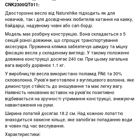
CNK2300QT011:
Двостороннє весло від Naturehike підходить як для
новачків, так і для досвідчених любителів катання на каяку,
байдарці, надувному човні або сап-борді.
Модель має розбірну конструкцію. Вона складається з 5
секцій різної довжини, що спрощує транспортування
аксесуара. Пружинна клямка забезпечує швидку та міцну
фіксацію весла у складеному вигляді. У такому положенні
довжина конструкції досягає 240 см. При цьому загальна
вага виробу дорівнює 1.1 кг.
У виробництві весла використано поліамід PA6 та 30%
скловолокна. Руківʼя виготовлені з вуглецевого волокна, яке
демонструє стійкість до зношування та має легку вагу.
Наявність нековзних вставок на руківʼях позитивно
відбивається на зручності утримання конструкції, знижуючи
навантаження на руки.
Ширина лопатей досягає 18.2 см. Над кожною лопаттю
знаходиться захисне кільце, яке запобігає попаданню води
в човен під час веслування.
Характеристики: