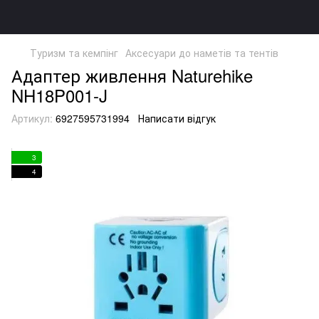
Туризм та кемпінг
Аксесуари до наметів та тентів
Адаптер живлення Naturehike
NH18P001-J
Артикул:
6927595731994
Написати відгук
3
4