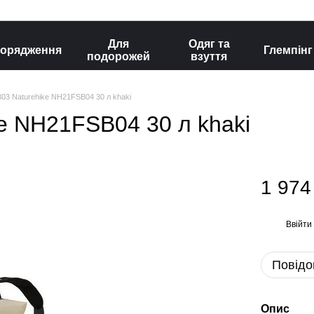
Для
Одяг та
орядження
Глемпінг
подорожей
взуття
03 Naturehike NH21FSB04 30 л khaki
e NH21FSB04 30 л khaki
1 974
Ввійти
%
Повідо
Опис