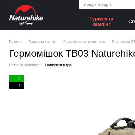
Перейти до основного контенту
Туризм та
Сп
кемпінг
Головна
Туризм та кемпінг
Гермомішки та гермочохли
Гермомішок TB
Гермомішок TB03 Naturehik
Немає в наявності
Написати відгук
3
4