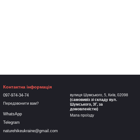
Контактна інформація
097-974-34-74
вулиця Шумського, 5, Київ, 02098
(самовивіз зі складу вул.
Передзвонити вам?
Шумського, 3Г, за
домовленістю)
WhatsApp
Мапа проїзду
Telegram
naturehikeukraine@gmail.com