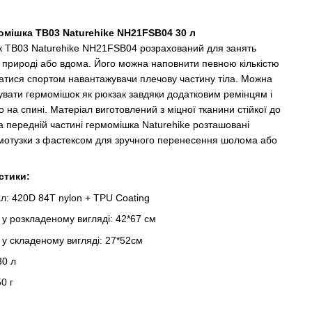
омішка TB03 Naturehike NH21FSB04 30 л
 TB03 Naturehike NH21FSB04 розрахований для занять
 природі або вдома. Його можна наповнити певною кількістю
матися спортом навантажувачи плечову частину тіла. Можна
увати гермомішок як рюкзак завдяки додатковим ремінцям і
 на спині. Матеріал виготовлений з міцної тканини стійкої до
На передній частині гермомішка Naturehike розташовані
 мотузки з фастексом для зручного перенесення шолома або
стики:
л: 420D 84Т nylon + TPU Coating
 у розкладеному вигляді: 42*67 см
 у складеному вигляді: 27*52см
30 л
50 г