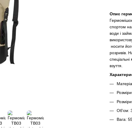
Опис герм
Гермомішок
спортом на
води і зай
використов
носити його
розривів. 
спеціальні
взуття.
Характери
Матеріа
Розміри
Розміри
Об'єм: 
Вага: 5