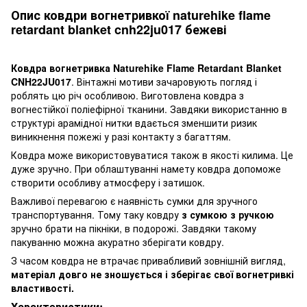
Опис ковдри вогнетривкої naturehike flame
retardant blanket cnh22ju017 бежеві
Ковдра вогнетривка Naturehike Flame Retardant Blanket
CNH22JU017
. Вінтажні мотиви зачаровують погляд і
роблять цю річ особливою. Виготовлена ковдра з
вогнестійкої поліефірної тканини. Завдяки використанню в
структурі арамідної нитки вдається зменшити ризик
виникнення пожежі у разі контакту з багаттям.
Ковдра може використовуватися також в якості килима. Це
дуже зручно. При облаштуванні намету ковдра допоможе
створити особливу атмосферу і затишок.
Важливої перевагою є наявність сумки для зручного
транспортування. Тому таку ковдру
з сумкою з ручкою
зручно брати на пікніки, в подорожі. Завдяки такому
пакуванню можна акуратно зберігати ковдру.
З часом ковдра не втрачає привабливий зовнішній вигляд,
матеріал довго не зношується і зберігає свої вогнетривкі
властивості.
Характеристики: