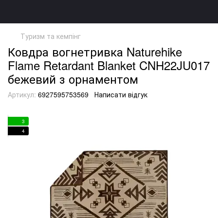
Туризм та кемпінг
Ковдра вогнетривка Naturehike
Flame Retardant Blanket CNH22JU017
бежевий з орнаментом
Артикул:
6927595753569
Написати відгук
3
4