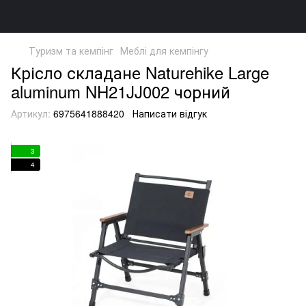
Туризм та кемпінг
Меблі для кемпінгу
Крісло складане Naturehike Large
aluminum NH21JJ002 чорний
Артикул:
6975641888420
Написати відгук
3
4