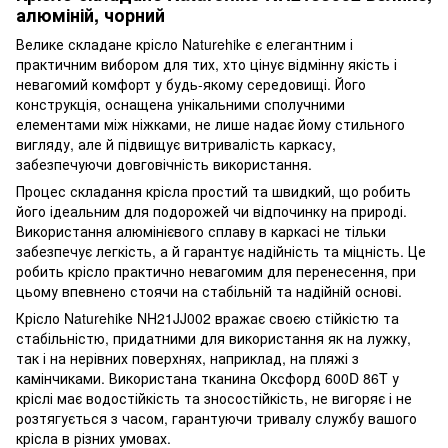
алюміній, чорний
Велике складане крісло Naturehike є елегантним і
практичним вибором для тих, хто цінує відмінну якість і
невагомий комфорт у будь-якому середовищі. Його
конструкція, оснащена унікальними сполучними
елементами між ніжками, не лише надає йому стильного
вигляду, але й підвищує витривалість каркасу,
забезпечуючи довговічність використання.
Процес складання крісла простий та швидкий, що робить
його ідеальним для подорожей чи відпочинку на природі.
Використання алюмінієвого сплаву в каркасі не тільки
забезпечує легкість, а й гарантує надійність та міцність. Це
робить крісло практично невагомим для перенесення, при
цьому впевнено стоячи на стабільній та надійній основі.
Крісло Naturehike NH21JJ002 вражає своєю стійкістю та
стабільністю, придатними для використання як на лужку,
так і на нерівних поверхнях, наприклад, на пляжі з
камінчиками. Використана тканина Оксфорд 600D 86T у
кріслі має водостійкість та зносостійкість, не вигоряє і не
розтягується з часом, гарантуючи тривалу службу вашого
крісла в різних умовах.