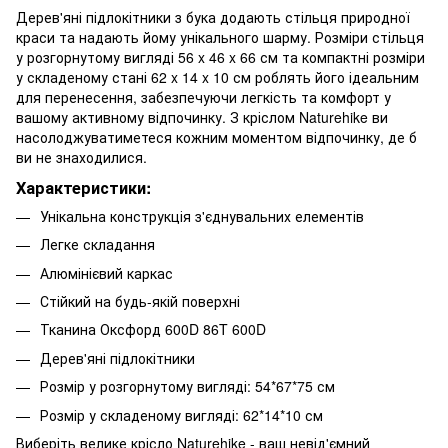
Дерев'яні підлокітники з бука додають стільця природної
краси та надають йому унікального шарму. Розміри стільця
у розгорнутому вигляді 56 x 46 x 66 см та компактні розміри
у складеному стані 62 x 14 x 10 см роблять його ідеальним
для перенесення, забезпечуючи легкість та комфорт у
вашому активному відпочинку. З кріслом Naturehike ви
насолоджуватиметеся кожним моментом відпочинку, де б
ви не знаходилися.
Характеристики:
Унікальна конструкція з'єднувальних елементів
Легке складання
Алюмінієвий каркас
Стійкий на будь-якій поверхні
Тканина Оксфорд 600D 86T 600D
Дерев'яні підлокітники
Розмір у розгорнутому вигляді: 54*67*75 см
Розмір у складеному вигляді: 62*14*10 см
Виберіть велике крісло Naturehike - ваш невід'ємний