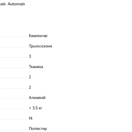
Кемпінгові
Трьохсезонні
3
Тканина
2
2
Алюміній
> 3,5 кг
Ні
Поліестер