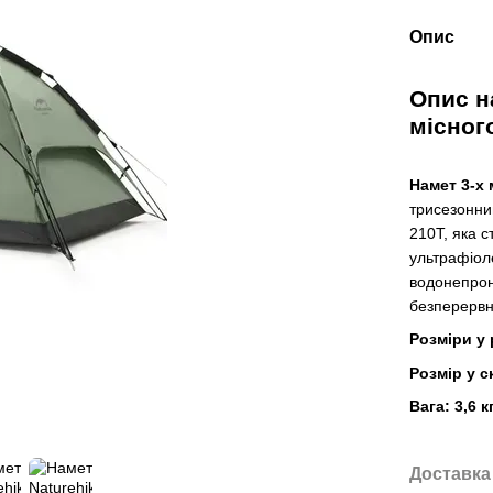
Опис
Опис на
місного
Намет 3-х
трисезонни
210T, яка с
ультрафіол
водонепрон
безперервн
Розміри у 
Розмір у с
Вага: 3,6 к
Доставка