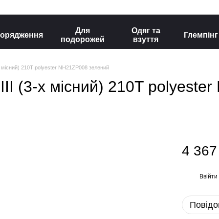
Для
Одяг та
орядження
Глемпінг
подорожей
взуття
-х місний) 210T polyester NH21ZP008 зелений
III (3-х місний) 210T polyest
4 367
Ввійти
%
Повідо