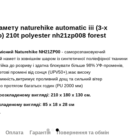
мету naturehike automatic iii (3-х
) 210t polyester nh21zp008 forest
 місний Naturehike NH21ZP00
- саморозпаковуючий
й намет із зовнішнім шаром із синтетичної поліефірної тканини
тійка до розриву і здатна блокувати більше 98% УФ-променів,
етові промені від сонця (UPV50+),має високу
икність,витримує проливний дощ та сильний вітер
о протягом багатьох годин (PU 2000 мм)
розкладеному вигляді: 210 x 180 x 130 см.
кладеному вигляді: 85 х 18 х 28 см
г
Оплата
Гарантія
Повернення та обмін