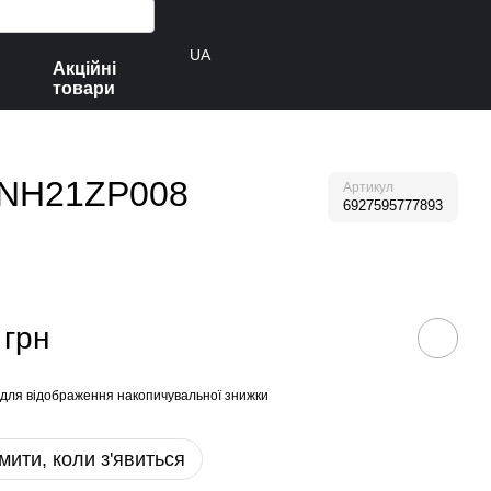
UA
Акційні
товари
er NH21ZP008
Артикул
6927595777893
 грн
для відображення накопичувальної знижки
мити, коли з'явиться