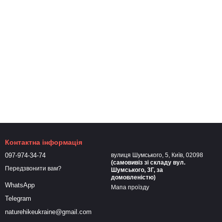
Контактна інформація
097-974-34-74
вулиця Шумського, 5, Київ, 02098
(самовивіз зі складу вул.
Передзвонити вам?
Шумського, 3Г, за
домовленістю)
WhatsApp
Мапа проїзду
Telegram
naturehikeukraine@gmail.com