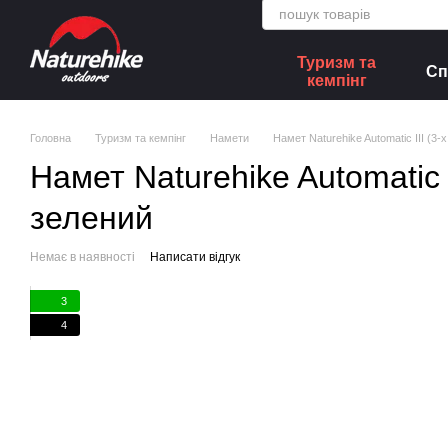
Перейти до основного контенту
Туризм та
Сп
кемпінг
Головна
Туризм та кемпінг
Намети
Намет Naturehike Automatic III (3
Намет Naturehike Automatic 
зелений
Немає в наявності
Написати відгук
3
4