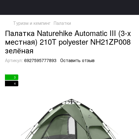
Туризм и кемпинг
Палатки
Палатка Naturehike Automatic III (3-х
местная) 210T polyester NH21ZP008
зелёная
Артикул:
6927595777893
Оставить отзыв
3
4