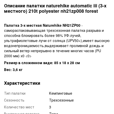
Описание палатки naturehike automatic iii (3-х
местного) 210t polyester nh21zp008 forest
Палатка 3-х местная Naturehike NH21ZP00
-
самораспаковывающая трехсезонная палатка разрыва и
способна блокировать более 98% УФ-лучей,
ультрафиолетовые лучи от солнца (UPV50+),имеет высокую
водонепроницаемость,выдерживает проливной дождь и
сильный ветер непрерывно в течение многих часов (PU
2000 мм) x0 <0>
Размер в сложенном виде: 85 х 18 х 28 см
Вес: 3,6 кг
Характеристики
Тип палатки
Кемпинговые
Сезонность
Трехсезонные
Количество мест
3
Внутренная палатка
Ткань