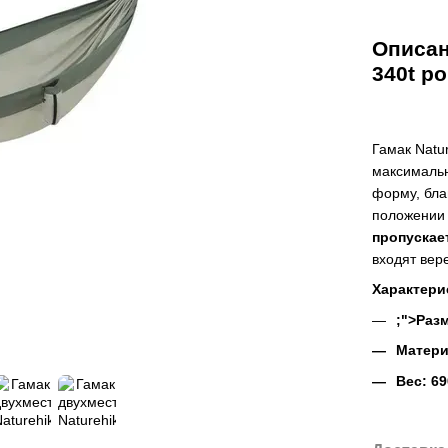
Описан
340t p
Гамак Natu
максимальн
форму, бла
положении 
пропускае
входят ве
Характери
;">
Разм
Матери
Вес: 69