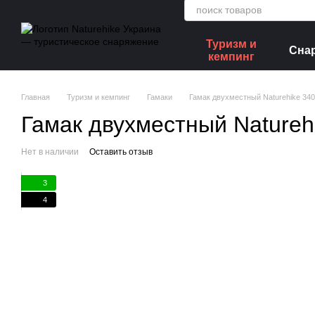
Перейти к основному контенту
Туризм и
Сна
кемпинг
Главная
Туризм и кемпинг
Гамаки
Гамак двухместный Naturehike 340
Гамак двухместный Natureh
Нет в наличии
Оставить отзыв
3
4