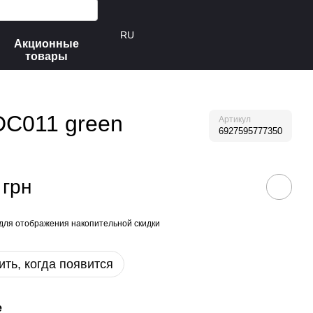
RU
Акционные
товары
DC011 green
Артикул
6927595777350
 грн
для отображения накопительной скидки
ть, когда появится
е