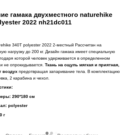
ие гамака двухместного naturehike
olyester 2022 nh21dc011
rehike 340T polyester 2022 2-местный Рассчитан на
ую нагрузку до 200 кг. Дизайн гамака имеет специальную
годаря которой человек удерживается в определенном
и не опрокидывается.
Ткань на ощупь мягкая и приятная,
т воздух
предотвращая запаривание тела. В комплектацию
ревка, 2 карабина и чехол.
стики:
еры: 290*180 см
ал: polyester
0 г