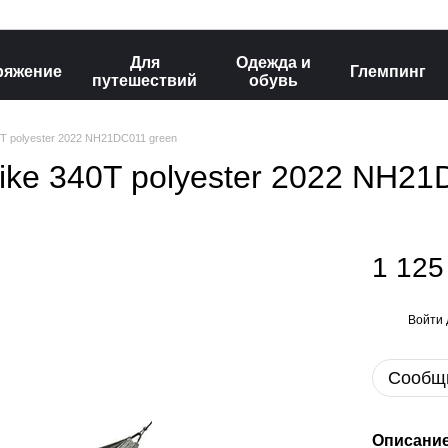
Для
Одежда и
ряжение
Глемпинг
путешествий
обувь
T polyester 2022 NH21DC011 green
ike 340T polyester 2022 NH21
1 125
Войти
%
Сообщи
Описани