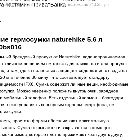
А ЧАСТЯМИ» ПРИВАТБАНКА
ПОКУПКА ЧАСТЯМИ
ежа по 320.33 грн
4 платежа по 240.25 грн
е
ие гермосумки naturehike 5.6 л
0bs016
льный брендовый продукт от Naturehike, водонепроницаемая
т отличным решением не только для пляжа, но и для прогулок
ах, и там, где ка полностью защищает содержание от воды на
20 м в течение 30 минут, что соответствует стандарту
ицаемости IPX8. Сумка содержит личные вещи, необходимые
рогулки. Можно уверенно положить внутрь очки, зарядное
 и мобильный телефон. Есть отдельный карман – благодаря
тся легко управлять сенсорным экраном смартфона, не
о из сумки.
ность, простота формы обеспечивают максимальную
ьность. Сумка открывается и закрывается с помощью
 механизмов, которые плотно прижимают края друг к другу,