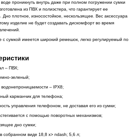
т воде проникнуть внутрь даже при полном погружении сумки
Изготовлена из ПВХ и полиэстера, что гарантирует ее
. Дно плотное, износостойкое, нескользящее. Вес аксессуара
оэтому изделие не будет создавать дискомфорт во время
влечений.
е с сумкой имеется широкий ремешок, легко регулируемый по
еристики
ал – ПВХ;
темно-зеленый;
 водонепроницаемости – IPX8;
чный карманчик для телефона;
ость управления телефоном, не доставая его из сумки;
астегивается с помощью поворотных механизмов;
зящее дно сумки;
в собранном виде 18,8 х> ndash; 5,6 л;