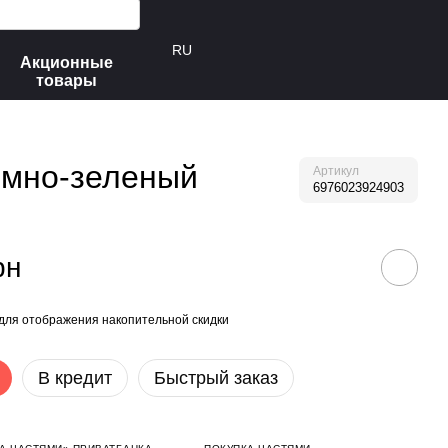
RU
Акционные
товары
емно-зеленый
Артикул
6976023924903
рн
для отображения накопительной скидки
В кредит
Быстрый заказ