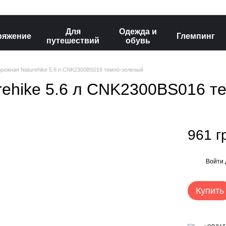
Для
Одежда и
ряжение
Глемпинг
путешествий
обувь
рожная Naturehike 5.6 л CNK2300BS016 темно-зеленый
rehike 5.6 л CNK2300BS016 т
961 г
Войти
%
Купить