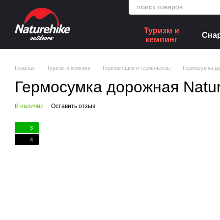
Перейти к основному контенту
Туризм и
Сна
кемпинг
Главная
Туризм и кемпинг
Гермомешки и гермочехлы
Гермосумка до
Гермосумка дорожная Natu
В наличии
Оставить отзыв
3
4