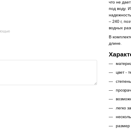
что не дае
под воду. 
надежность
– 240 г, п
водных раз
омощью
В комплект
длине.
Характ
матери
цвет - 
степень
прозра
возможн
легко з
несколь
размер 