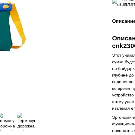
«ОПЛАТ
3 плат
Описани
Описан
cnk230
Этот уника
сумка буде
на байдарк
глубине до 
водонепрон
во время п
устройство
этому удае
извлекая ег
Эргономич
функционал
поворотных