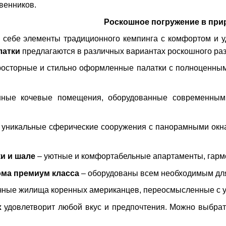
венников.
Роскошное погружение в при
 себе элементы традиционного кемпинга с комфортом и у
латки
предлагаются в различных вариантах роскошного ра
осторные и стильно оформленные палатки с полноценны
нные кочевые помещения, оборудованные современным
 уникальные сферические сооружения с панорамными окна
и и шале
– уютные и комфортабельные апартаменты, гарм
ома премиум класса
– оборудованы всем необходимым для
чные жилища коренных американцев, переосмысленные с у
х
удовлетворит любой вкус и предпочтения. Можно выбра