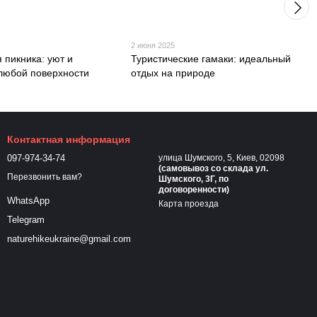
2 июня 2025
 пикника: уют и
Туристические гамаки: идеальный
 любой поверхности
отдых на природе
Контактная информация
097-974-34-74
улица Шумского, 5, Киев, 02098
(самовывоз cо склада ул.
Перезвонить вам?
Шумского, 3Г, по
договоренности)
WhatsApp
Карта проезда
Telegram
naturehikeukraine@gmail.com