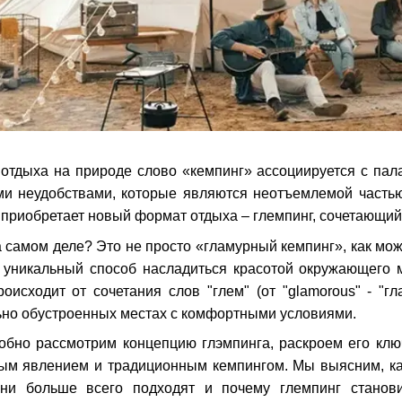
 отдыха на природе слово «кемпинг» ассоциируется с па
ми неудобствами, которые являются неотъемлемой частью
приобретает новый формат отдыха – глемпинг, сочетающий 
 самом деле? Это не просто «гламурный кемпинг», как мож
 уникальный способ насладиться красотой окружающего 
оисходит от сочетания слов "глем" (от "glamorous" - "гл
но обустроенных местах с комфортными условиями.
робно рассмотрим концепцию глэмпинга, раскроем его кл
вым явлением и традиционным кемпингом. Мы выясним, ка
они больше всего подходят и почему глемпинг станови