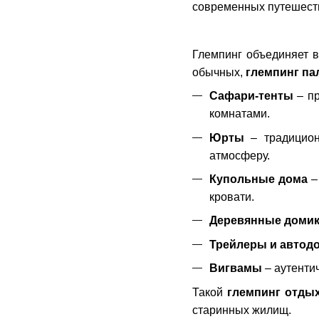
современных путешест
Глемпинг объединяет в
обычных,
глемпинг па
Сафари-тенты
– пр
комнатами.
Юрты
– традицио
атмосферу.
Купольные дома
–
кровати.
Деревянные домик
Трейлеры и автод
Вигвамы
– аутенти
Такой
глемпинг отды
старинных жилищ.