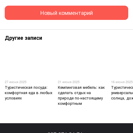
Новый комментарий
Другие записи
27 июня 2025
21 июня 2025
16 июня 2025
Туристическая посуда:
Кемпинговая мебель: как
Туристичес
комфортная еда в любых
сделать отдых на
универсаль
условиях
природе по-настоящему
солнца, до
комфортным